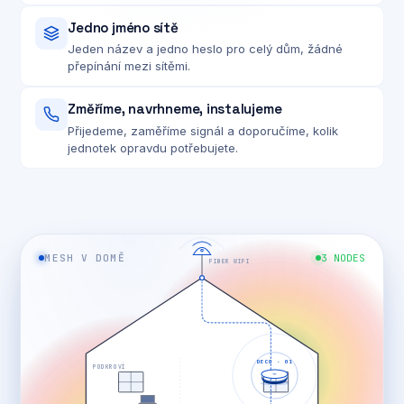
Jedno jméno sítě
Jeden název a jedno heslo pro celý dům, žádné
přepínání mezi sítěmi.
Změříme, navrhneme, instalujeme
Přijedeme, zaměříme signál a doporučíme, kolik
jednotek opravdu potřebujete.
MESH V DOMĚ
3 NODES
FIBER WIFI
DECO · 01
PODKROVÍ