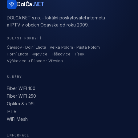
DolČa
.NET
DOLCA.NET s.r.o. - lokální poskytovatel internetu
a IPTV v obcích Opavska od roku 2009.
OBLAST POKRYTÍ
Čavisov · Dolní Lhota · Velká Polom · Pustá Polom
Horní Lhota · Kyjovice · Těškovice · Tísek
Výškovice u Bílovce · Vřesina
SLUŽBY
Fiber WIFI 100
Fiber WIFI 250
Optika & xDSL
IPTV
WiFi Mesh
INFORMACE