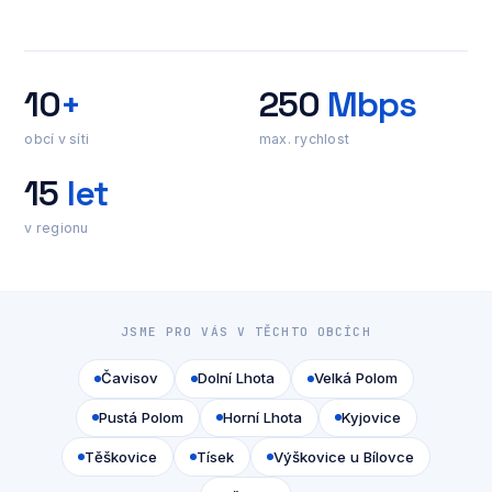
10
+
250
Mbps
obcí v síti
max. rychlost
15
let
v regionu
JSME PRO VÁS V TĚCHTO OBCÍCH
Čavisov
Dolní Lhota
Velká Polom
Pustá Polom
Horní Lhota
Kyjovice
Těškovice
Tísek
Výškovice u Bílovce