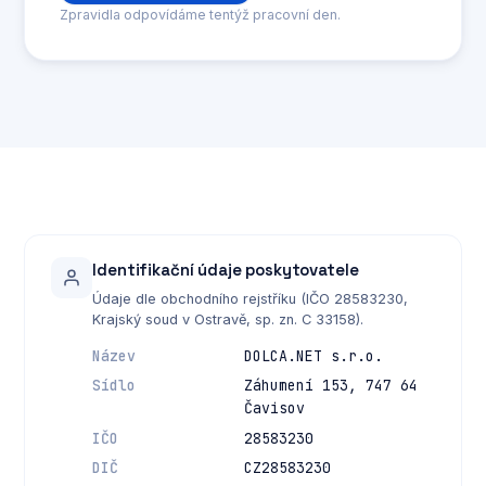
Zpravidla odpovídáme tentýž pracovní den.
Identifikační údaje poskytovatele
Údaje dle obchodního rejstříku (IČO 28583230,
Krajský soud v Ostravě, sp. zn. C 33158).
Název
DOLCA.NET s.r.o.
Sídlo
Záhumení 153, 747 64
Čavisov
IČO
28583230
DIČ
CZ28583230