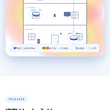
1. PATRO
DECO · 02
PŘÍZEMÍ
DECO · HUB
Mesh jednotka
silný → slabý
3
nodes · 1 síť
TELEVIZE