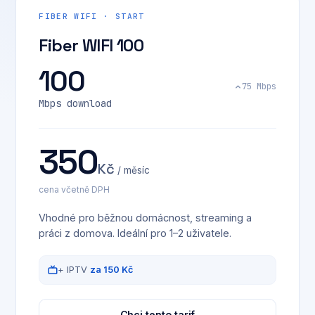
FIBER WIFI · START
Fiber WIFI 100
100
75 Mbps
Mbps download
350
Kč
/ měsíc
cena včetně DPH
Vhodné pro běžnou domácnost, streaming a
práci z domova. Ideální pro 1–2 uživatele.
+ IPTV
za 150 Kč
Chci tento tarif