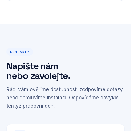
Napište nám přes kontaktní formulář níže, zavolejte
ověříme možnosti a připravíme individuální nabídku.
nebo pošlete e-mail. Kontaktní údaje najdete v
sekci Kontakty. Odpovídáme obvykle tentýž
pracovní den.
KONTAKTY
Napište nám
nebo zavolejte.
Rádi vám ověříme dostupnost, zodpovíme dotazy
nebo domluvíme instalaci. Odpovídáme obvykle
tentýž pracovní den.