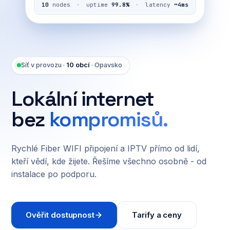
10
nodes
·
uptime
99.8%
·
latency
~4ms
Síť v provozu ·
10 obcí
· Opavsko
Lokální internet
bez
kompromisů.
Rychlé Fiber WIFI připojení a IPTV přímo od lidí,
kteří vědí, kde žijete. Řešíme všechno osobně - od
instalace po podporu.
Ověřit dostupnost
Tarify a ceny