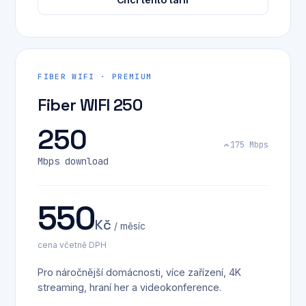
FIBER WIFI · PREMIUM
Fiber WIFI 250
250
175 Mbps
Mbps download
550
Kč
/ měsíc
cena včetně DPH
Pro náročnější domácnosti, více zařízení, 4K
streaming, hraní her a videokonference.