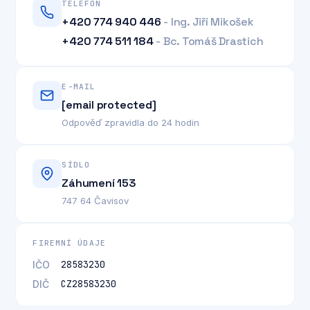
TELEFON
+420 774 940 446
- Ing. Jiří Mikošek
+420 774 511 184
- Bc. Tomáš Drastich
E-MAIL
[email protected]
Odpověď zpravidla do 24 hodin
SÍDLO
Záhumení 153
747 64 Čavisov
FIREMNÍ ÚDAJE
IČO
28583230
DIČ
CZ28583230