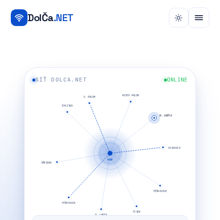
DolČa
.NET
SÍŤ DOLCA.NET
ONLINE
PUSTÁ POLOM
V. POLOM
ČAVISOV
H. LHOTA
KYJOVICE
HUB
VŘESINA
TĚŠKOVICE
VÝŠKOVICE
TÍSEK
D. LHOTA